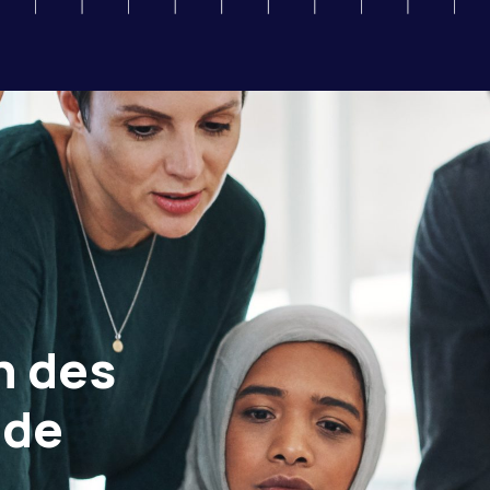
n des
 de