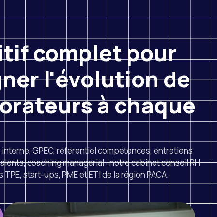
itif complet pour
er l'évolution de
borateurs à chaque
é interne, GPEC, référentiel compétences, entretiens
alents, coaching managérial : notre cabinet conseil RH
s TPE, start-ups, PME et ETI de la région PACA.