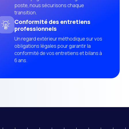
poste, nous sécurisons chaque
transition.
Conformité des entretiens
professionnels
Un regard extérieur méthodique sur vos
obligations légales pour garantir la
conformité de vos entretiens et bilans à
6 ans.