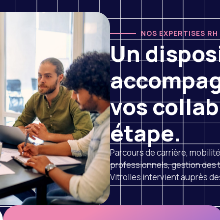
NOS EXPERTISES RH
Un dispos
accompagn
vos colla
étape.
Parcours de carrière, mobilit
professionnels, gestion des t
Vitrolles intervient auprès de