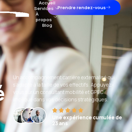
Accueil
Prendre rendez-vous
Services
À
propos
Blog
Un accompagnement carrière externalisé qui
é
s’adapte à la taille de vos effectifs. Appuyez-
vous sur un consultant mobilité et GPEC
impliqué dans vos décisions stratégiques.
Une expérience cumulée de
23 ans